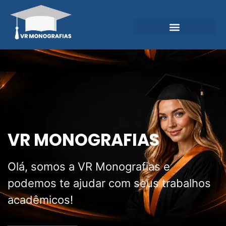
Garantias e Diferenciais
Central do Conhecimento
VR MONOGRAFIAS
Olá, somos a VR Monografias e
podemos te ajudar com seus trabalhos
acadêmicos!