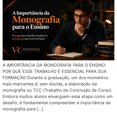
A IMPORTÂNCIA DA MONOGRAFIA PARA O ENSINO:
POR QUE ESSE TRABALHO É ESSENCIAL PARA SUA
FORMAÇÃO Durante a graduação, um dos momentos
mais marcantes é, sem dúvida, a elaboração da
monografia ou TCC (Trabalho de Conclusão de Curso).
Embora muitos alunos enxerguem essa etapa como um
desafio, é fundamental compreender a importância da
monografia para […]